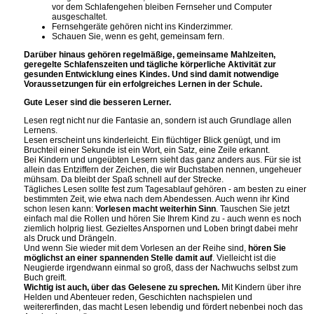
vor dem Schlafengehen bleiben Fernseher und Computer
ausgeschaltet.
Fernsehgeräte gehören nicht ins Kinderzimmer.
Schauen Sie, wenn es geht, gemeinsam fern.
Darüber hinaus gehören regelmäßige, gemeinsame Mahlzeiten,
geregelte Schlafenszeiten und tägliche körperliche Aktivität zur
gesunden Entwicklung eines Kindes. Und sind damit notwendige
Voraussetzungen für ein erfolgreiches Lernen in der Schule.
Gute Leser sind die besseren Lerner.
Lesen regt nicht nur die Fantasie an, sondern ist auch Grundlage allen
Lernens.
Lesen erscheint uns kinderleicht. Ein flüchtiger Blick genügt, und im
Bruchteil einer Sekunde ist ein Wort, ein Satz, eine Zeile erkannt.
Bei Kindern und ungeübten Lesern sieht das ganz anders aus. Für sie ist
allein das Entziffern der Zeichen, die wir Buchstaben nennen, ungeheuer
mühsam. Da bleibt der Spaß schnell auf der Strecke.
Tägliches Lesen sollte fest zum Tagesablauf gehören - am besten zu einer
bestimmten Zeit, wie etwa nach dem Abendessen. Auch wenn ihr Kind
schon lesen kann:
Vorlesen macht weiterhin Sinn
. Tauschen Sie jetzt
einfach mal die Rollen und hören Sie Ihrem Kind zu - auch wenn es noch
ziemlich holprig liest. Gezieltes Anspornen und Loben bringt dabei mehr
als Druck und Drängeln.
Und wenn Sie wieder mit dem Vorlesen an der Reihe sind,
hören Sie
möglichst an einer spannenden Stelle damit auf
. Vielleicht ist die
Neugierde irgendwann einmal so groß, dass der Nachwuchs selbst zum
Buch greift.
Wichtig ist auch, über das Gelesene zu sprechen.
Mit Kindern über ihre
Helden und Abenteuer reden, Geschichten nachspielen und
weitererfinden, das macht Lesen lebendig und fördert nebenbei noch das