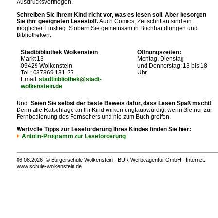
Ausdrucksvermögen.
Schreiben Sie ihrem Kind nicht vor, was es lesen soll. Aber besorgen
Sie ihm geeigneten Lesestoff.
Auch Comics, Zeitschriften sind ein
möglicher Einstieg. Stöbern Sie gemeinsam in Buchhandlungen und
Bibliotheken.
Stadtbibliothek Wolkenstein
Öffnungszeiten:
Markt 13
Montag, Dienstag
09429 Wolkenstein
und Donnerstag: 13 bis 18
Tel.: 037369 131-27
Uhr
Email:
stadtbibliothek@stadt-
wolkenstein.de
Und:
Seien Sie selbst der beste Beweis dafür, dass Lesen Spaß macht!
Denn alle Ratschläge an Ihr Kind wirken unglaubwürdig, wenn Sie nur zur
Fernbedienung des Fernsehers und nie zum Buch greifen.
Wertvolle Tipps zur Leseförderung Ihres Kindes finden Sie hier:
Antolin-Programm zur Leseförderung
06.08.2026 © Bürgerschule Wolkenstein · BUR Werbeagentur GmbH · Internet:
www.schule-wolkenstein.de