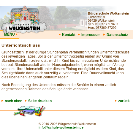
Bürgerschule Wolkenstein
Turnerstr. 9
09429 Wolkenstein
Schule: 037369 9407
Hort: 037369 87299
MENU
Kontakt
Impressum
Datenschutz
Unterrichtsschluss
Grundsätzlich ist der gültige Stundenplan verbindlich für den Unterrichtsschluss
des jeweiligen Tages. Sollte der Unterricht vorzeitig enden auf Grund von
Stundenausfall, hitzefrei o.ä., wird Ihr Kind bis zum regulären Unterrichtsende
betreut. Stundenausfall wird im Hausaufgabenheft, wenn möglich am Vortag
vermerkt. Ihre Unterschrift unter diesem Eintrag ermöglicht es dem Kind, das
Schulgebäude dann auch vorzeitig zu verlassen. Eine Dauervollmacht kann
dies über einen längeren Zeitraum regeln.
Nach Beendigung des Unterrichts müssen die Schüler in einem zeitlich
angemessenen Rahmen das Schulgelände verlassen.
nach oben
Seite drucken
zurück
© 2010-2026 Bürgerschule Wolkenstein ·
info@schule-wolkenstein.de