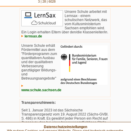
3 | 28 | 6028
Unsere Schule arbeitet mit
Lernsax - einem
schulischen Netzwerk, das
vom Kultusministerium
Sachsen empfohlen wird.
Ein Login erhalten Eltern über den/die Klassenleiter/in.
lernsax.de
Unsere Schule erhält
Fördermittel aus dem
"Förderprogramm zum
quantitativen Ausbau
und der qualitativen
Verbesserung
ganztägiger Bildungs-
und
Betreuungsangebote"
www.schule.sachsen.de
Transparenzhinweis:
Seit 1. Januar 2023 ist das Sächsische
Transparenzgesetz vom 19. August 2022 (Sächs-GVBl.
S. 486) in Kraft. Es gewährt jeder Person ein Recht auf
Zugang zu den bei einer transparenzpflichtigen Stelle
im Freistaat Sachsen verfügbaren Informationen,
Datenschutzeinstellungen
soweit keine Ausnahme gilt (Transparenzanspruch).